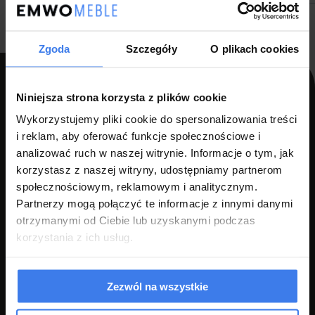
Zgoda
Szczegóły
O plikach cookies
Niniejsza strona korzysta z plików cookie
PPH LUZ s.c Szlagor Marek Szlagor Wojciech
Wykorzystujemy pliki cookie do spersonalizowania treści
i reklam, aby oferować funkcje społecznościowe i
ul. Kołłątaja 8,
analizować ruch w naszej witrynie. Informacje o tym, jak
46-203 Kluczbork
korzystasz z naszej witryny, udostępniamy partnerom
NIP: 7510000534
społecznościowym, reklamowym i analitycznym.
Partnerzy mogą połączyć te informacje z innymi danymi
+48 77 540 78 47
(pon-pt 7:00-17:00)
otrzymanymi od Ciebie lub uzyskanymi podczas
sklep@emwomeble.pl
korzystania z ich usług.
POMOC
Zezwól na wszystkie
MOJE KONTO