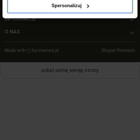
Spersonalizuj
PŁATNOŚCI I DOSTAWA
INFORMACJE
O NAS
Made with
by
mamezi.pl
Shoper Premium
pokaż pełną wersję strony