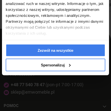
analizować ruch w naszej witrynie. Informacje o tym, jak
do koszyka
d
korzystasz z naszej witryny, udostępniamy partnerom
społecznościowym, reklamowym i analitycznym.
Partnerzy mogą połączyć te informacje z innymi danymi
otrzymanymi od Ciebie lub uzyskanymi podczas
korzystania z ich usług.
Zezwól na wszystkie
PPH LUZ s.c Szlagor Marek Szlagor Wojciech
ul. Kołłątaja 8,
Spersonalizuj
46-203 Kluczbork
NIP: 7510000534
+48 77 540 78 47
(pon-pt 7:00-17:00)
sklep@emwomeble.pl
POMOC