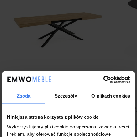
Stół rozkładany LIMA 160/260 | Dąb
Zgoda
Szczegóły
O plikach cookies
1 499,00 zł
-13%
1 299,00 zł
1 099
Niniejsza strona korzysta z plików cookie
{Wysyłka w 3 dni
{Wysył
Wykorzystujemy pliki cookie do spersonalizowania treści
i reklam, aby oferować funkcje społecznościowe i