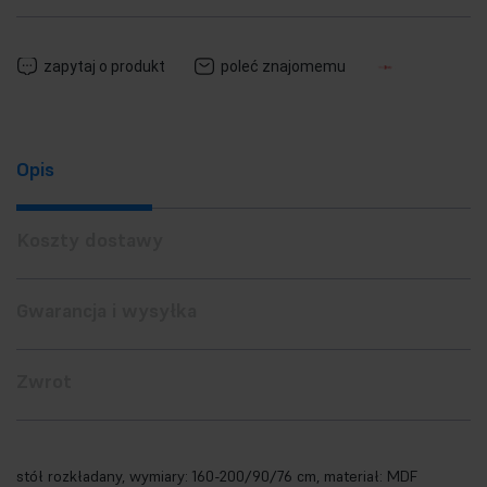
zapytaj o produkt
poleć znajomemu
Opis
Koszty dostawy
Gwarancja i wysyłka
Zwrot
stół rozkładany, wymiary: 160-200/90/76 cm, materiał: MDF