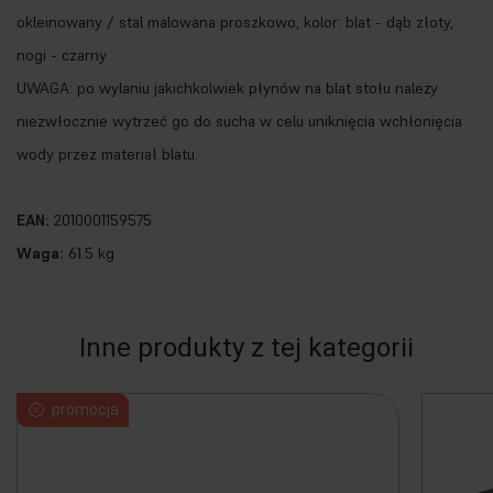
okleinowany / stal malowana proszkowo, kolor: blat - dąb złoty,
nogi - czarny
UWAGA: po wylaniu jakichkolwiek płynów na blat stołu należy
niezwłocznie wytrzeć go do sucha w celu uniknięcia wchłonięcia
wody przez materiał blatu.
EAN:
2010001159575
Waga:
61.5 kg
Inne produkty z tej kategorii
promocja