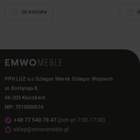
do koszyka
d
PPH LUZ s.c Szlagor Marek Szlagor Wojciech
ul. Kołłątaja 8,
46-203 Kluczbork
NIP: 7510000534
+48 77 540 78 47
(pon-pt 7:00-17:00)
sklep@emwomeble.pl