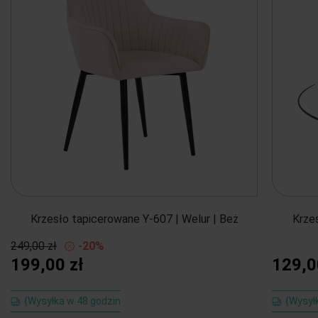
Krzesło tapicerowane Y-607 | Welur | Beż
Krze
249,00 zł
-20%
199,00 zł
129,0
{Wysyłka w 48 godzin
{Wysył