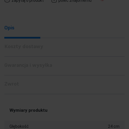
zapytaj o produkt
poleć znajomemu
Opis
Koszty dostawy
Gwarancja i wysyłka
Zwrot
Wymiary produktu
Głębokość
24 cm