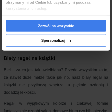
otrzymanymi od Ciebie lub uzyskanymi podczas
Łatwy w czyszczeniu
korzystania z ich usług.
Wykonany z wysokiej jakości materiałów
Blat składa się z płyty MDF i okleiny
Maksymalne obciążenie półki to 15 kg
Regał do samodzielnego montażu
Zezwól na wszystkie
Instrukcja w opakowaniu
Styl: Nowoczesny
Kategoria produktu: Meble do salonu
Spersonalizuj
2 letnia gwarancja dla klientów będących konsumentami
Biały regał na książki
Biel… za co jest tak uwielbiana? Przede wszystkim za to,
że nawet duże meble takie jak np. nasz biały regał na
książki nie przytłoczą wnętrza, a pięknie ozdobią i
dodadzą lekkości.
Regał w wyjątkowym kolorze i ciekawej formie
fantastycznie ozdobi salon, domowe biuro czy biblioteczkę,