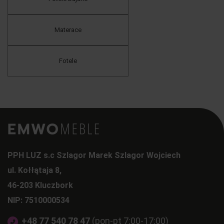
Materace
Fotele
PPH LUZ s.c Szlagor Marek Szlagor Wojciech
ul. Kołłątaja 8,
46-203 Kluczbork
NIP: 7510000534
+48 77 540 78 47
(pon-pt 7:00-17:00)