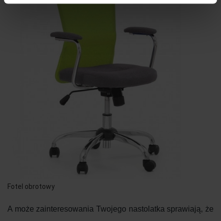
Fotel obrotowy
A może zainteresowania Twojego nastolatka sprawiają, że