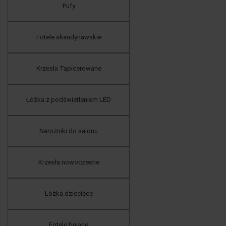
Pufy
Fotele skandynawskie
Krzesła Tapicerowane
Łóżka z podświetleniem LED
Narożniki do salonu
Krzesła nowoczesne
Łóżka dziecięce
Fotele bujane