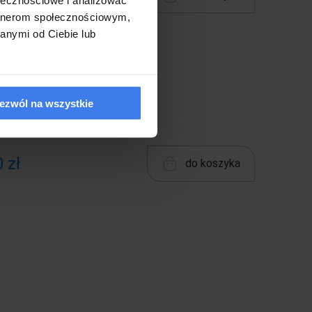
 zł
artnerom społecznościowym,
anymi od Ciebie lub
ezwól na wszystkie
 zł
do koszyka