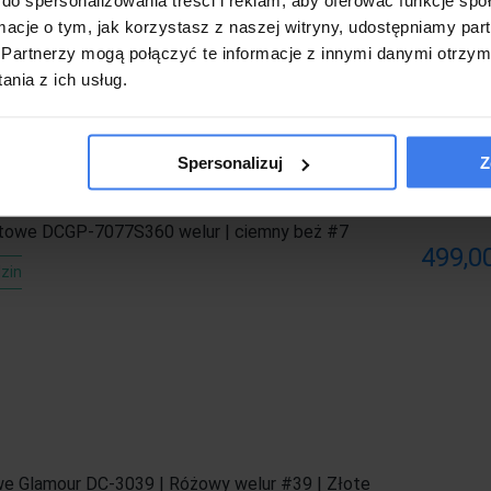
199,00
-13%
zin
Na wyczerpaniu
ormacje o tym, jak korzystasz z naszej witryny, udostępniamy p
Partnerzy mogą połączyć te informacje z innymi danymi otrzym
nia z ich usług.
Spersonalizuj
Z
otowe DCGP-7077S360 welur | ciemny beż #7
499,00
zin
we Glamour DC-3039 | Różowy welur #39 | Złote