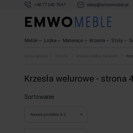
+48 77 540 7847
sklep@emwomeble.pl
Meble
Łóżka
Materace
Krzesła
Stoły
S
/
/
/
Strona główna
Krzesła
Krzesła według materiału
Krz
Krzesła welurowe - strona 
Sortowanie
Nazwa produktu A-Z