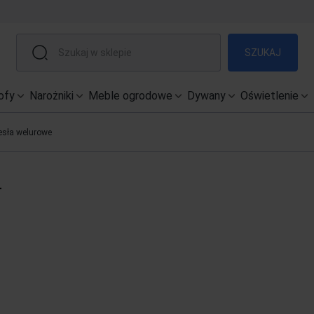
SZUKAJ
ofy
Narożniki
Meble ogrodowe
Dywany
Oświetlenie
esła welurowe
4