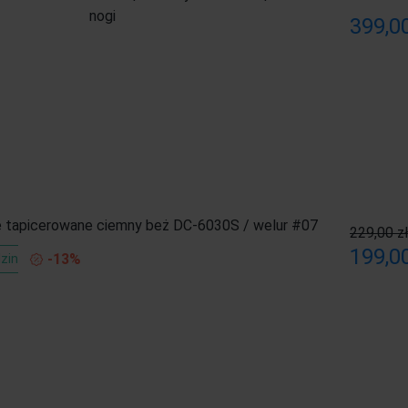
nogi
399,00
 tapicerowane ciemny beż DC-6030S / welur #07
229,00 z
199,00
-13%
zin