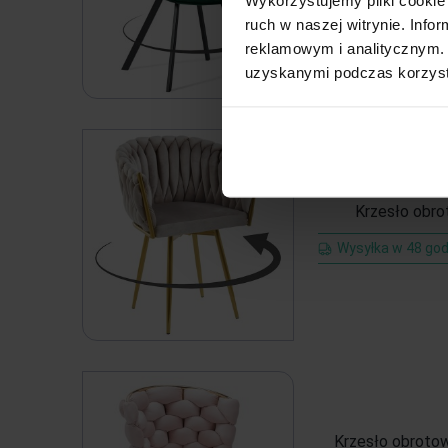
Wysyłka w 48 god
ruch w naszej witrynie. Inf
reklamowym i analitycznym. 
uzyskanymi podczas korzysta
Krzesło obr
Wysyłka w 48 god
Krzesło obroto