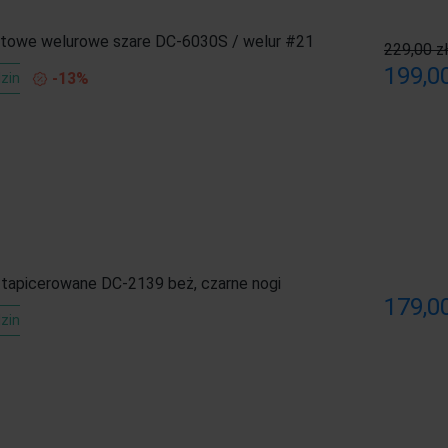
otowe welurowe szare DC-6030S / welur #21
229,00 z
199,00
-13%
zin
 tapicerowane DC-2139 beż, czarne nogi
179,00
zin