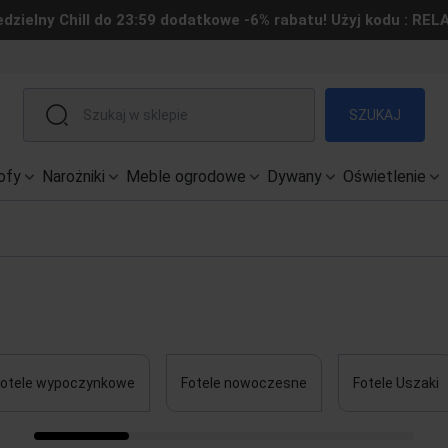
edzielny Chill do 23:59 dodatkowe -6% rabatu! Użyj kodu : REL
SZUKAJ
ofy
Narożniki
Meble ogrodowe
Dywany
Oświetlenie
Fotele wypoczynkowe
Fotele nowoczesne
Fotele Uszaki