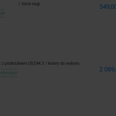
/ złote nogi
549,00
zin
k z podnóżkiem USZAK 3 / kolory do wyboru
2 089,
 roboczych