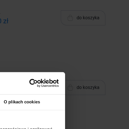
ł
do koszyka
 zł
00 zł
do koszyka
O plikach cookies
ołecznościowe i analizować