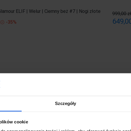
lamour ELIF | Welur | Ciemny beż #7 | Nogi złote
999,00 z
649,00
-35%
otel z funkcją spania LOPEZ 1v15
1 079,
Szczegóły
 plików cookie
do spersonalizowania treści i reklam, aby oferować funkcje sp