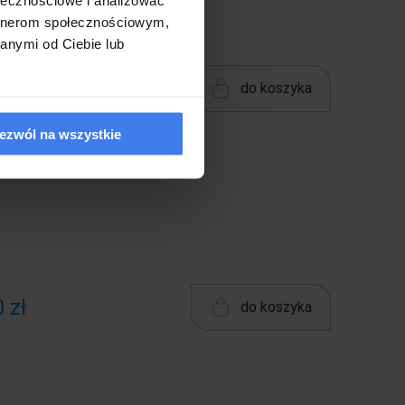
artnerom społecznościowym,
anymi od Ciebie lub
00 zł
do koszyka
ezwól na wszystkie
 zł
do koszyka