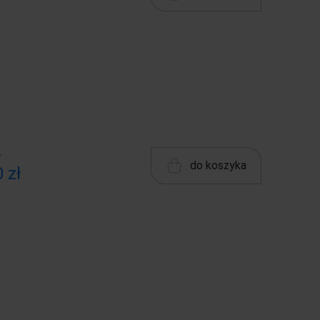
ł
do koszyka
 zł