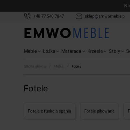
Ni
+48 77 540 7847
sklep@emwomeble.pl
Meble
Łóżka
Materace
Krzesła
Stoły
S
/
/
Strona główna
Meble
Fotele
Fotele
Fotele z funkcją spania
Fotele pikowane