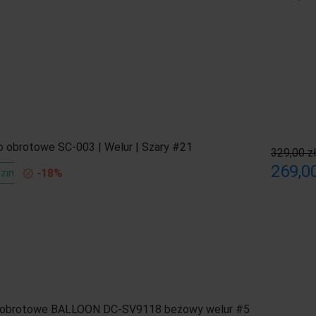
o obrotowe SC-003 | Welur | Szary #21
329,00 z
269,00
-18%
zin
e obrotowe BALLOON DC-SV9118 beżowy welur #5