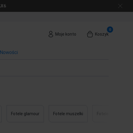
AX6
Moje konto
Koszyk
Nowości
Fotele glamour
Fotele muszelki
Fotele skandynaws