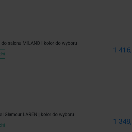
l do salonu MILANO | kolor do wyboru
1 416,
dni
el Glamour LAREN | kolor do wyboru
1 348,
dni