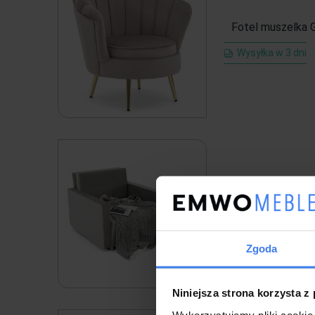
Fotel muszelka G
Wysyłka w 3 dni
F
Wysyłka w 14 dni
Zgoda
Niniejsza strona korzysta z
Wykorzystujemy pliki cookie 