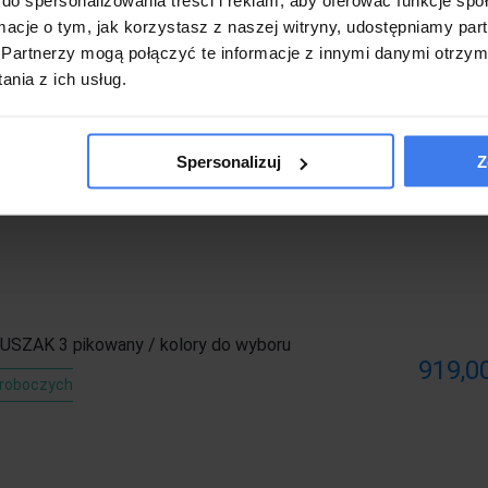
ormacje o tym, jak korzystasz z naszej witryny, udostępniamy p
Partnerzy mogą połączyć te informacje z innymi danymi otrzym
nia z ich usług.
el z funkcją spania LOPEZ I | Poso 2
1 099,
Na wyczerpaniu
Spersonalizuj
Z
 USZAK 3 pikowany / kolory do wyboru
919,00
 roboczych