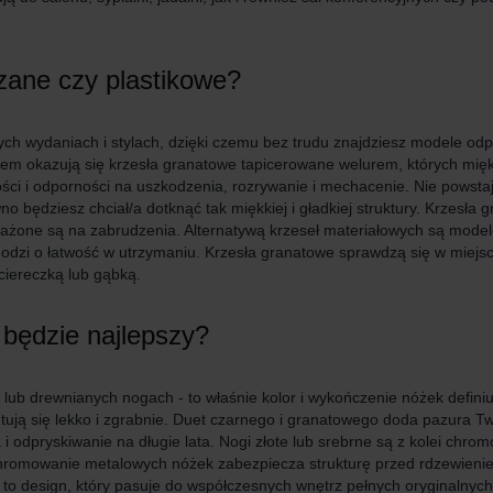
zane czy plastikowe?
nych wydaniach i stylach, dzięki czemu bez trudu znajdziesz modele o
em okazują się krzesła granatowe tapicerowane welurem, których mięk
łości i odporności na uszkodzenia, rozrywanie i mechacenie. Nie powsta
no będziesz chciał/a dotknąć tak miękkiej i gładkiej struktury. Krzesł
arażone są na zabrudzenia. Alternatywą krzeseł materiałowych są modele
hodzi o łatwość w utrzymaniu. Krzesła granatowe sprawdzą się w miejs
ciereczką lub gąbką.
 będzie najlepszy?
lub drewnianych nogach - to właśnie kolor i wykończenie nóżek defin
ują się lekko i zgrabnie. Duet czarnego i granatowego doda pazura Two
i odpryskiwanie na długie lata. Nogi złote lub srebrne są z kolei chro
Chromowanie metalowych nóżek zabezpiecza strukturę przed rdzewienie
to design, który pasuje do współczesnych wnętrz pełnych oryginalnyc