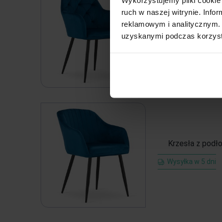
ruch w naszej witrynie. Inf
Krzesła z podło
reklamowym i analitycznym. 
uzyskanymi podczas korzysta
Wysyłka w 5 dni
Krzesła z podło
Wysyłka w 5 dni