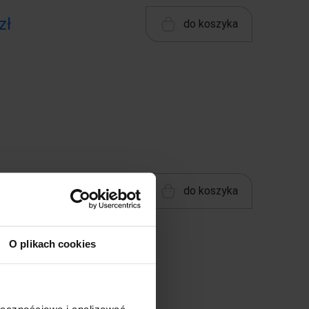
zł
do koszyka
 zł
do koszyka
O plikach cookies
ołecznościowe i analizować