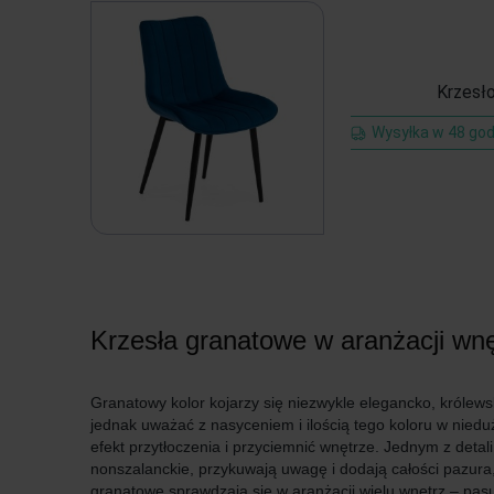
Krzesło
Wysyłka w 48 god
Krzesła granatowe w aranżacji wnę
Granatowy kolor kojarzy się niezwykle elegancko, królewsk
jednak uważać z nasyceniem i ilością tego koloru w nieduż
efekt przytłoczenia i przyciemnić wnętrze. Jednym z deta
nonszalanckie, przykuwają uwagę i dodają całości pazura,
granatowe sprawdzają się w aranżacji wielu wnętrz – pasuj