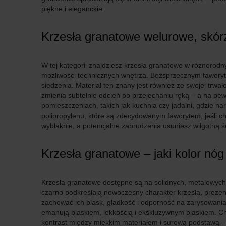
piękne i eleganckie.
Krzesła granatowe welurowe, skór
W tej kategorii znajdziesz krzesła granatowe w różnorod
możliwości technicznych wnętrza. Bezsprzecznym faworyt
siedzenia. Materiał ten znany jest również ze swojej trwa
zmienia subtelnie odcień po przejechaniu ręką – a na pew
pomieszczeniach, takich jak kuchnia czy jadalni, gdzie n
polipropylenu, które są zdecydowanym faworytem, jeśli c
wyblaknie, a potencjalne zabrudzenia usuniesz wilgotną ś
Krzesła granatowe – jaki kolor nóg
Krzesła granatowe dostępne są na solidnych, metalowych 
czarno podkreślają nowoczesny charakter krzesła, prezent
zachować ich blask, gładkość i odporność na zarysowania 
emanują blaskiem, lekkością i ekskluzywnym blaskiem. 
kontrast między miękkim materiałem i surową podstawą – 