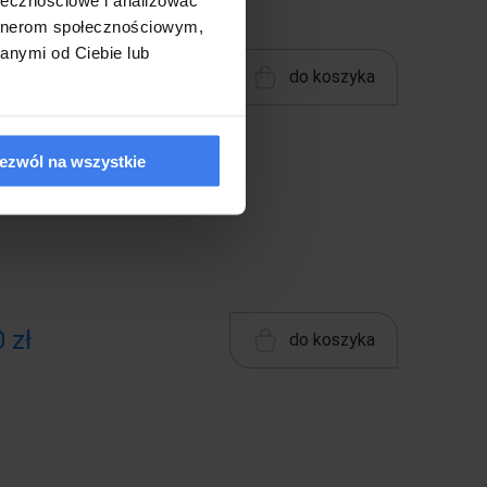
artnerom społecznościowym,
anymi od Ciebie lub
 zł
do koszyka
ezwól na wszystkie
 zł
do koszyka