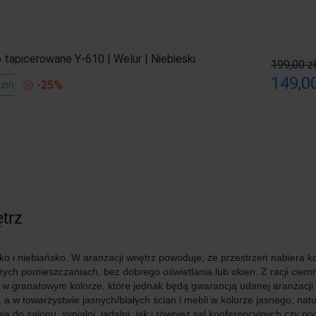
 tapicerowane Y-610 | Welur | Niebieski
199,00 z
149,00
-25%
zin
trz
o i niebiańsko. W aranżacji wnętrz powoduje, że przestrzeń nabiera kol
ych pomieszczaniach, bez dobrego oświetlania lub okien. Z racji ciemn
li w granatowym kolorze, które jednak będą gwarancją udanej aranżacji
 a w towarzystwie jasnych/białych ścian i mebli w kolorze jasnego, nat
ą do salonu, sypialni, jadalni, jak i również sal konferencyjnych czy p