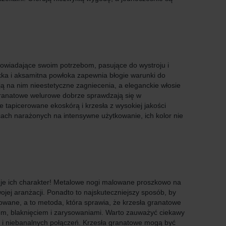
dpowiadające swoim potrzebom, pasujące do wystroju i
ka i aksamitna powłoka zapewnia błogie warunki do
ją na nim nieestetyczne zagniecenia, a eleganckie włosie
a granatowe welurowe dobrze sprawdzają się w
 tapicerowane ekoskórą i krzesła z wysokiej jakości
cach narażonych na intensywne użytkowanie, ich kolor nie
iuje ich charakter! Metalowe nogi malowane proszkowo na
jej aranżacji. Ponadto to najskuteczniejszy sposób, by
mowane, a to metoda, która sprawia, że krzesła granatowe
m, blaknięciem i zarysowaniami. Warto zauważyć ciekawy
h i niebanalnych połączeń. Krzesła granatowe mogą być