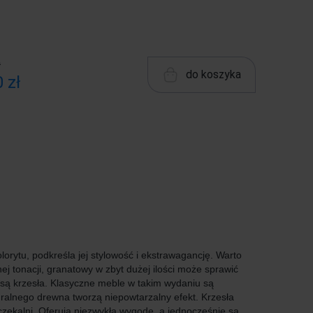
ł
do koszyka
 zł
orytu, podkreśla jej stylowość i ekstrawagancję. Warto
ej tonacji, granatowy w zbyt dużej ilości może sprawić
 są krzesła. Klasyczne meble w takim wydaniu są
uralnego drewna tworzą niepowtarzalny efekt. Krzesła
oczekalni. Oferują niezwykłą wygodę, a jednocześnie są