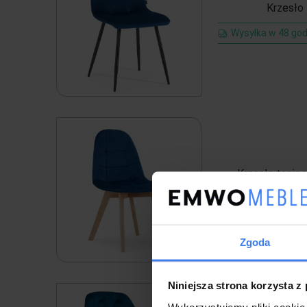
Krzesło
Wysyłka w 48 god
Krzesła tapic
Wysyłka w 5 dni
Zgoda
Niniejsza strona korzysta z
Wykorzystujemy pliki cookie 