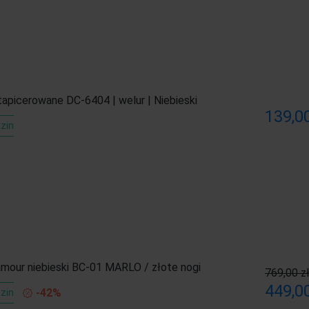
tapicerowane DC-6404 | welur | Niebieski
139,00
zin
amour niebieski BC-01 MARLO / złote nogi
769,00 z
449,00
-42%
zin