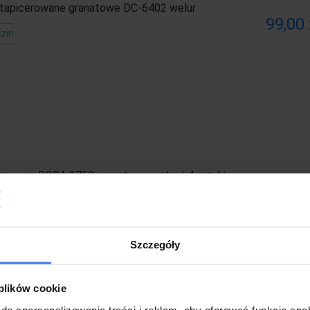
 tapicerowane granatowe DC-6402 welur
99,00 
zin
erowane BORA 3758 granatowy welur / 4 sztuki
709,00
Szczegóły
 plików cookie
do spersonalizowania treści i reklam, aby oferować funkcje sp