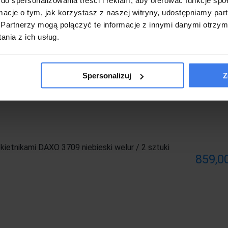
ormacje o tym, jak korzystasz z naszej witryny, udostępniamy p
kietnikami DAKAR 3713 niebieski welur / 2 sztuki
Partnerzy mogą połączyć te informacje z innymi danymi otrzym
859,00
nia z ich usług.
Spersonalizuj
Z
kietnikami DAXO 3709 niebieski welur / 2 sztuki
859,00