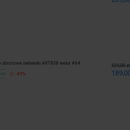
o obrotowe niebieski ART838 welur #64
329,00 z
189,00
-43%
zin