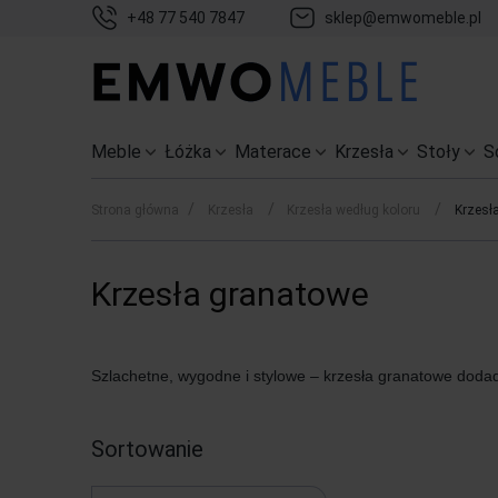
+48 77 540 7847
sklep@emwomeble.pl
Meble
Łóżka
Materace
Krzesła
Stoły
S
/
/
/
Strona główna
Krzesła
Krzesła według koloru
Krzesł
Krzesła granatowe
Szlachetne, wygodne i stylowe – krzesła granatowe doda
Sortowanie