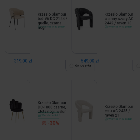
Krzesło Glamour
Krzesło Glamour
beż #6 DC-2144 /
ciemny szary AC-
quelle, czarne
2442 / raven 18
nogi
Wysyłka w 48 godzin
Wysyłka w 48 godzin
319,00 zł
549,00 zł
do koszyka
Krzesło Glamour
Krzesło Glamour
DC-1800 czarne,
ecru AC-2435 /
złote nogi, welur
raven 21
Wysyłka w 3 dni
Wysyłka w 48 godzin
-30%