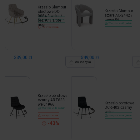
Krzesło Glamour
Krzesło Glamour
obrotowe DC-
szare AC-2442 /
0084-3 welur /
raven 06
beż #7 / złote
Wysyłka w 48 godzin
Wysyłka w 48 godzin
nogi
Na wyczerpaniu
339,00 zł
549,00 zł
do koszyka
Krzesło obrotowe
czarny ART838
Krzesło obrotowe
welur #66
DC-6402 czarny
Wysyłka w 48 godzin
welur
Na wyczerpaniu
Wysyłka w 48 godzin
-43%