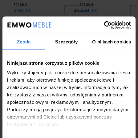
399,00 zł
399,00 zł
309,00 zł
309,00 zł
do koszyka
Zgoda
Szczegóły
O plikach cookies
Krzesło obrotowe
Krzesło obrotowe
FREJA Raven
FREJA Raven
#24, czarne nogi
#30, czarne nogi
Wysyłka w 48 godzin
Wysyłka w 14 dni
Niniejsza strona korzysta z plików cookie
-23%
-23%
Wykorzystujemy pliki cookie do spersonalizowania treści
i reklam, aby oferować funkcje społecznościowe i
analizować ruch w naszej witrynie. Informacje o tym, jak
korzystasz z naszej witryny, udostępniamy partnerom
399,00 zł
399,00 zł
309,00 zł
309,00 zł
społecznościowym, reklamowym i analitycznym.
do koszyka
Partnerzy mogą połączyć te informacje z innymi danymi
otrzymanymi od Ciebie lub uzyskanymi podczas
korzystania z ich usług.