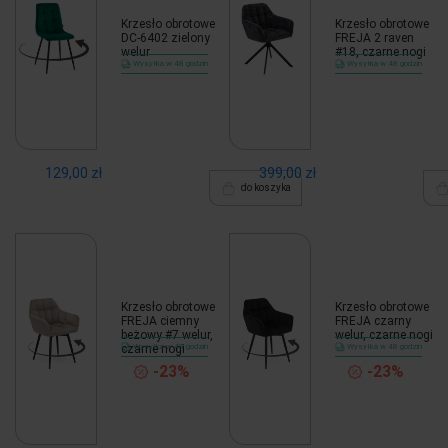
Krzesło obrotowe
Krzesło obrotowe
DC-6402 zielony
FREJA 2 raven
welur
#18, czarne nogi
Wysyłka w 48 godzin
Wysyłka w 48 godzin
129,00 zł
399,00 zł
do koszyka
Krzesło obrotowe
Krzesło obrotowe
FREJA ciemny
FREJA czarny
beżowy #7 welur,
welur, czarne nogi
czarne nogi
Wysyłka w 48 godzin
Wysyłka w 48 godzin
-23%
-23%