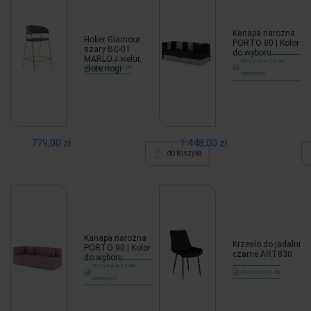
Kanapa narożna
Hoker Glamour
PORTO 80 | Kolor
szary BC-01
do wyboru
MARLO / welur,
Wysyłka w 14 dni
złote nogi
Wysyłka w 3 dni
roboczych
779,00 zł
1 448,00 zł
do koszyka
Kanapa narożna
Krzesło do jadalni
PORTO 90 | Kolor
czarne ART830
do wyboru
Wysyłka w 14 dni
Wysyłka w 3 dni
roboczych