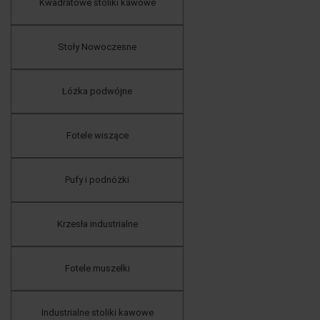
Kwadratowe stoliki kawowe
Stoły Nowoczesne
Łóżka podwójne
Fotele wiszące
Pufy i podnóżki
Krzesła industrialne
Fotele muszelki
Industrialne stoliki kawowe