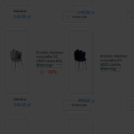
499,00 zł
549,00 zł
349,00 zł
do koszyka
Krzesło Glamour
Krzesło Glamour
muszelka DC-
muszelka DC-
1800 szare #20,
6092 czarne,
złote nogi
Wysyłka w 48 godzin
złote nogi
Wysyłka w 3 dni
-30%
499,00 zł
499,00 zł
349,00 zł
do koszyka