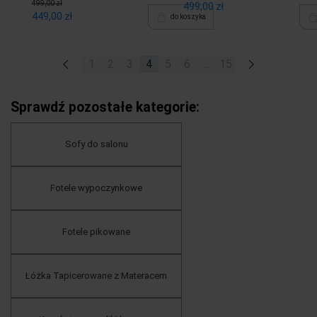
499,00 zł
499,00 zł
449,00 zł
do koszyka
«
1
2
3
4
5
6
...
15
»
Sprawdź pozostałe kategorie:
Sofy do salonu
Fotele wypoczynkowe
Fotele pikowane
Łóżka Tapicerowane z Materacem