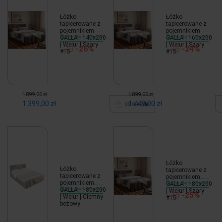
Łóżko
Łóżko
tapicerowane z
tapicerowane z
pojemnikiem
pojemnikiem
GALLA | 140x200
Wysyłka w 48 godzin
GALLA | 160x200
Wysyłka w 48 godzin
| Welur | Szary
| Welur | Szary
-26%
-24%
#15
#15
1 899,00 zł
1 899,00 zł
1 399,00 zł
1 449,00 zł
do koszyka
Łóżko
Łóżko
tapicerowane z
tapicerowane z
pojemnikiem
pojemnikiem
GALLA | 180x200
Wysyłka w 48 godzin
GALLA | 180x200
Wysyłka w 48 godzin
| Welur | Szary
-25%
| Welur | Ciemny
#15
beżowy