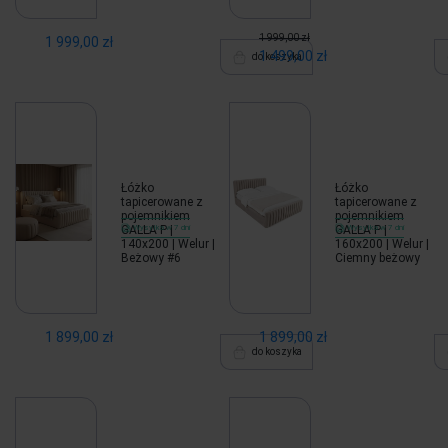
1 999,00 zł
1 999,00 zł
1 499,00 zł
do koszyka
Łóżko
Łóżko
tapicerowane z
tapicerowane z
pojemnikiem
pojemnikiem
GALLA P |
Wysyłka w 7 dni
GALLA P |
Wysyłka w 7 dni
140x200 | Welur |
160x200 | Welur |
Beżowy #6
Ciemny beżowy
1 899,00 zł
1 899,00 zł
do koszyka