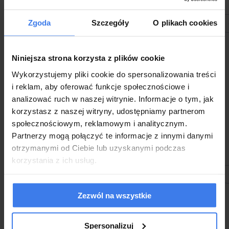
1 599,00 zł
1 599,00 zł
Zgoda
Szczegóły
O plikach cookies
do koszyka
Niniejsza strona korzysta z plików cookie
Wykorzystujemy pliki cookie do spersonalizowania treści
i reklam, aby oferować funkcje społecznościowe i
Łóżko
Łóżko
analizować ruch w naszej witrynie. Informacje o tym, jak
tapicerowane z
tapicerowane z
pojemnikiem LB-
pojemnikiem LB-
korzystasz z naszej witryny, udostępniamy partnerom
150P | 120x200 |
Wysyłka w 10 dni
150P | 140x200 |
Wysyłka w 10 dni
Welur | Zielony
Welur | Czarny
społecznościowym, reklamowym i analitycznym.
Partnerzy mogą połączyć te informacje z innymi danymi
otrzymanymi od Ciebie lub uzyskanymi podczas
korzystania z ich usług.
1 599,00 zł
1 599,00 zł
do koszyka
Zezwól na wszystkie
Spersonalizuj