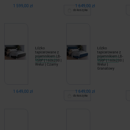
1 599,00 zł
1 649,00 zł
do koszyka
Łóżko
Łóżko
tapicerowane z
tapicerowane z
pojemnikiem LB-
pojemnikiem LB-
150P | 160x200 |
Wysyłka w 10 dni
150P | 160x200 |
Wysyłka w 10 dni
Welur | Czarny
Welur |
Granatowy
1 649,00 zł
1 649,00 zł
do koszyka