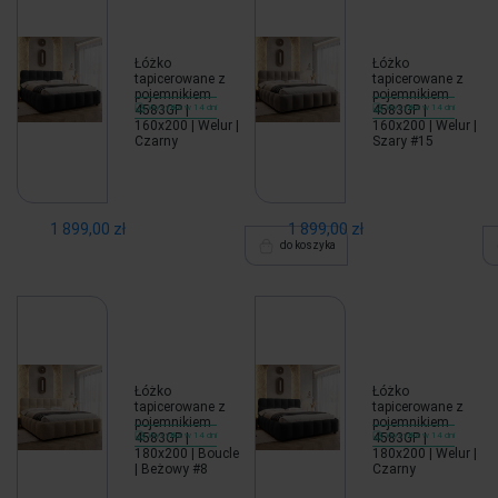
Łóżko
Łóżko
tapicerowane z
tapicerowane z
pojemnikiem
pojemnikiem
4583GP |
Wysyłka w 14 dni
4583GP |
Wysyłka w 14 dni
160x200 | Welur |
160x200 | Welur |
Czarny
Szary #15
1 899,00 zł
1 899,00 zł
do koszyka
Łóżko
Łóżko
tapicerowane z
tapicerowane z
pojemnikiem
pojemnikiem
4583GP |
Wysyłka w 14 dni
4583GP |
Wysyłka w 14 dni
180x200 | Boucle
180x200 | Welur |
| Beżowy #8
Czarny