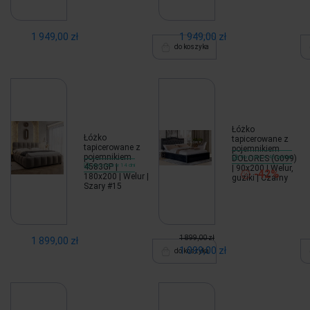
1 949,00 zł
1 949,00 zł
do koszyka
Łóżko
Łóżko
tapicerowane z
tapicerowane z
pojemnikiem
pojemnikiem
DOLORES (G099)
Wysyłka w 48 godzin
4583GP |
Wysyłka w 14 dni
| 90x200 | Welur,
-42%
180x200 | Welur |
guziki | Czarny
Szary #15
1 899,00 zł
1 899,00 zł
1 099,00 zł
do koszyka