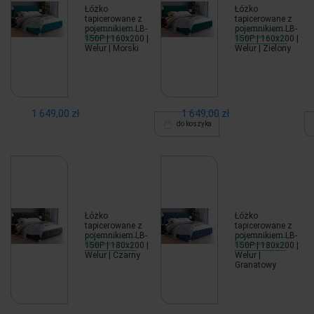
Łóżko
Łóżko
tapicerowane z
tapicerowane z
pojemnikiem LB-
pojemnikiem LB-
150P | 160x200 |
Wysyłka w 10 dni
150P | 160x200 |
Wysyłka w 10 dni
Welur | Morski
Welur | Zielony
1 649,00 zł
1 649,00 zł
do koszyka
Łóżko
Łóżko
tapicerowane z
tapicerowane z
pojemnikiem LB-
pojemnikiem LB-
150P | 180x200 |
Wysyłka w 10 dni
150P | 180x200 |
Wysyłka w 10 dni
Welur | Czarny
Welur |
Granatowy