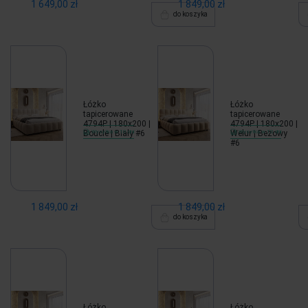
1 649,00 zł
1 849,00 zł
do koszyka
Łóżko
Łóżko
tapicerowane
tapicerowane
4794P | 180x200 |
4794P | 180x200 |
Boucle | Biały #6
Wysyłka w 10 dni
Welur | Beżowy
Wysyłka w 10 dni
#6
1 849,00 zł
1 849,00 zł
do koszyka
Łóżko
Łóżko