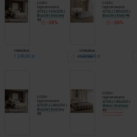
Łóżko
Łóżko
tapicerowane
tapicerowane
4792 | 160x200 |
4792 | 180x200 |
Boucle | Beżowy
Wysyłka w 48 godzin
Boucle | Biały #6
Wysyłka w 48 godzin
#8
-26%
-26%
1 699,00 zł
1 749,00 zł
1 249,00 zł
1 299,00 zł
do koszyka
Łóżko
Łóżko
tapicerowane
tapicerowane
4794 | 140x200 |
4792P | 140x200 |
Welur | Beżowy
Wysyłka w 48 godzin
Boucle | Beżowy
Wysyłka w 14 dni
#6
Na wyczerpaniu
#8