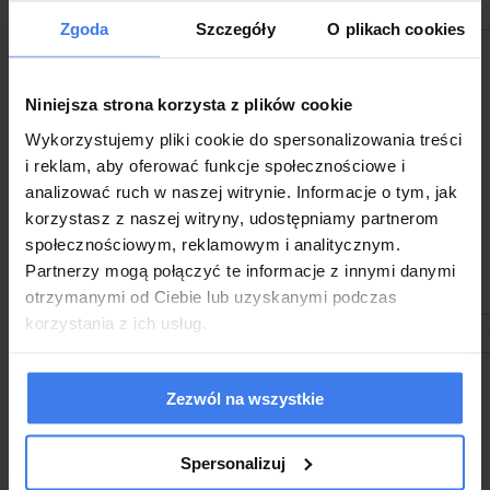
999,00 zł
1 049,00 zł
do koszyka
Zgoda
Szczegóły
O plikach cookies
Niniejsza strona korzysta z plików cookie
Wykorzystujemy pliki cookie do spersonalizowania treści
Łóżko
Łóżko
tapicerowane
tapicerowane
i reklam, aby oferować funkcje społecznościowe i
SF1077 | 180x200
SF1077 | 180x200
| Welur | Czarny
Wysyłka w 48 godzin
| Welur | Szary
Wysyłka w 48 godzin
analizować ruch w naszej witrynie. Informacje o tym, jak
#53
-16%
-16%
korzystasz z naszej witryny, udostępniamy partnerom
społecznościowym, reklamowym i analitycznym.
Partnerzy mogą połączyć te informacje z innymi danymi
otrzymanymi od Ciebie lub uzyskanymi podczas
1 249,00 zł
1 249,00 zł
korzystania z ich usług.
1 049,00 zł
1 049,00 zł
do koszyka
Zezwól na wszystkie
Spersonalizuj
Łóżko
Łóżko