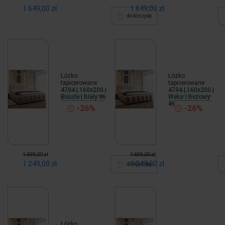
1 649,00 zł
1 649,00 zł
do koszyka
Łóżko
Łóżko
tapicerowane
tapicerowane
4794 | 160x200 |
4794 | 160x200 |
Boucle | Biały #6
Wysyłka w 48 godzin
Welur | Beżowy
Wysyłka w 48 godzin
#6
-26%
-26%
1 699,00 zł
1 699,00 zł
1 249,00 zł
1 249,00 zł
do koszyka
Łóżko