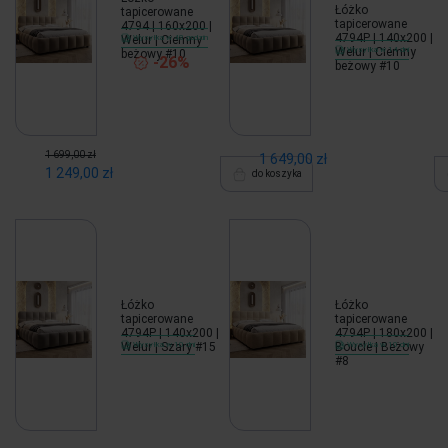
Łóżko
tapicerowane
tapicerowane
4794 | 160x200 |
4794P | 140x200 |
Welur | Ciemny
Wysyłka w 48 godzin
Welur | Ciemny
Wysyłka w 14 dni
beżowy #10
-26%
beżowy #10
1 699,00 zł
1 649,00 zł
1 249,00 zł
do koszyka
Łóżko
Łóżko
tapicerowane
tapicerowane
4794P | 140x200 |
4794P | 180x200 |
Welur | Szary #15
Wysyłka w 10 dni
Boucle | Beżowy
Wysyłka w 10 dni
#8