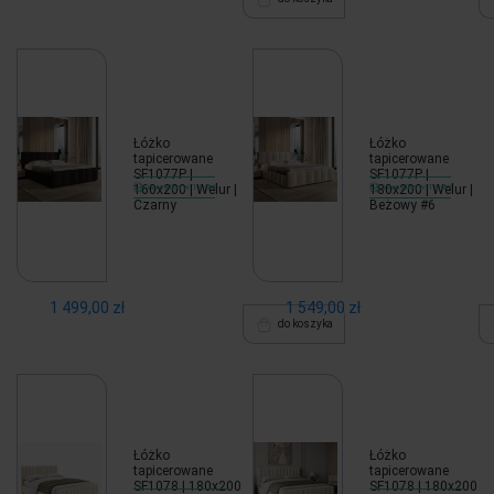
Łóżko
Łóżko
tapicerowane
tapicerowane
SF1077P |
SF1077P |
160x200 | Welur |
Wysyłka w 14 dni
180x200 | Welur |
Wysyłka w 14 dni
Czarny
Beżowy #6
1 499,00 zł
1 549,00 zł
do koszyka
Łóżko
Łóżko
tapicerowane
tapicerowane
SF1078 | 180x200
SF1078 | 180x200