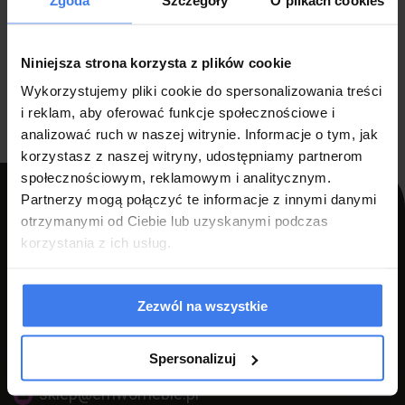
Łóżka sypialniane z materacem i
pojemnikiem na pościel
Niniejsza strona korzysta z plików cookie
Wykorzystujemy pliki cookie do spersonalizowania treści
Tanie łóżka małżeńskie z materacem
i reklam, aby oferować funkcje społecznościowe i
analizować ruch w naszej witrynie. Informacje o tym, jak
korzystasz z naszej witryny, udostępniamy partnerom
społecznościowym, reklamowym i analitycznym.
Partnerzy mogą połączyć te informacje z innymi danymi
otrzymanymi od Ciebie lub uzyskanymi podczas
korzystania z ich usług.
PPH LUZ s.c Szlagor Marek Szlagor Wojciech
ul. Kołłątaja 8,
46-203 Kluczbork
Zezwól na wszystkie
NIP: 7510000534
Spersonalizuj
+48 77 540 78 47
(pon-pt 7:00-17:00)
sklep@emwomeble.pl