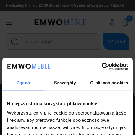
Niedzielny Chill do 23:59 dodatkowe -6% rabatu! Użyj kodu : RELAX6
SZUKAJ
Ten produkt jest niedostępny.
Zgoda
Szczegóły
O plikach cookies
Niniejsza strona korzysta z plików cookie
PPH LUZ s.c Szlagor Marek Szlagor Wojciech
Wykorzystujemy pliki cookie do spersonalizowania treści
i reklam, aby oferować funkcje społecznościowe i
ul. Kołłątaja 8,
analizować ruch w naszej witrynie. Informacje o tym, jak
46-203 Kluczbork
korzystasz z naszej witryny, udostępniamy partnerom