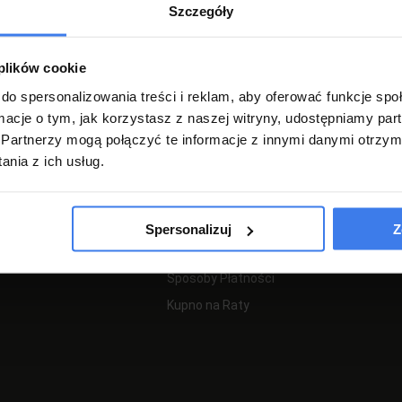
Szczegóły
Regulamin
Regulamin Promocji
Zgłoś zwrot
 plików cookie
Zwroty i Reklamacje
do spersonalizowania treści i reklam, aby oferować funkcje sp
ormacje o tym, jak korzystasz z naszej witryny, udostępniamy p
Polityka Prywatności
Partnerzy mogą połączyć te informacje z innymi danymi otrzym
nia z ich usług.
PŁATNOŚCI I DOSTAWA
Spersonalizuj
Z
Koszty i sposoby dostawy
Sposoby Płatności
Kupno na Raty