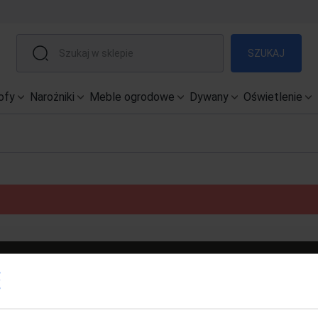
SZUKAJ
ofy
Narożniki
Meble ogrodowe
Dywany
Oświetlenie
POMOC