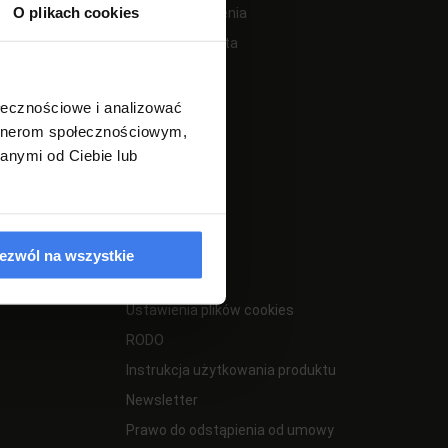
O plikach cookies
Twoje zamówienia
Ustawienia konta
Przechowalnia
ołecznościowe i analizować
artnerom społecznościowym,
anymi od Ciebie lub
INFORMACJE
ezwól na wszystkie
Kontakt
Ustawienia plików cookies
RODO
Instrukcja użytkowania produktu
Newsletter
Prawo do odstąpienia od umowy