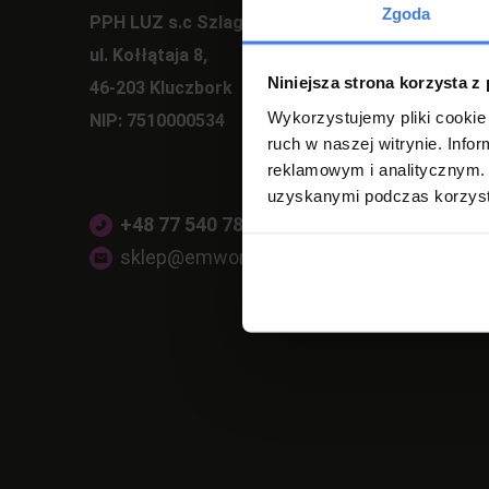
Zgoda
PPH LUZ s.c Szlagor Marek Szlagor Wojciech
ul. Kołłątaja 8,
Niniejsza strona korzysta z
46-203 Kluczbork
Wykorzystujemy pliki cookie 
NIP: 7510000534
ruch w naszej witrynie. Inf
reklamowym i analitycznym. 
uzyskanymi podczas korzysta
+48 77 540 78 47
(pon-pt 7:00-17:00)
sklep@emwomeble.pl