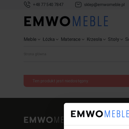
+48 77 540 7847
sklep@emwomeble.pl
Meble
Łóżka
Materace
Krzesła
Stoły
S
Strona główna
Ten produkt jest niedostępny.