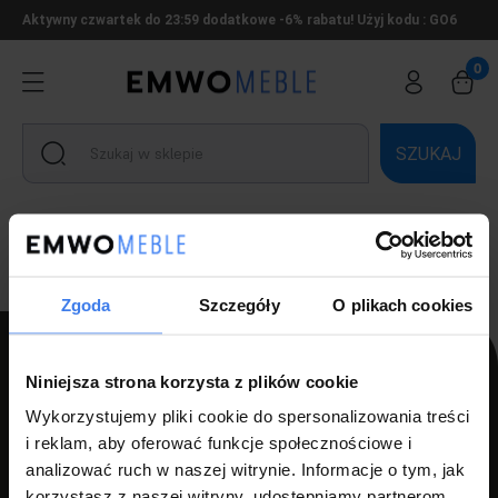
Aktywny czwartek do 23:59 dodatkowe -6% rabatu! Użyj kodu : GO6
SZUKAJ
Ten produkt jest niedostępny.
Zgoda
Szczegóły
O plikach cookies
Niniejsza strona korzysta z plików cookie
PPH LUZ s.c Szlagor Marek Szlagor Wojciech
Wykorzystujemy pliki cookie do spersonalizowania treści
i reklam, aby oferować funkcje społecznościowe i
ul. Kołłątaja 8,
analizować ruch w naszej witrynie. Informacje o tym, jak
46-203 Kluczbork
korzystasz z naszej witryny, udostępniamy partnerom