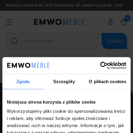
Aktywny czwartek do 23:59 dodatkowe -6% rabatu! Użyj kodu : GO6
SZUKAJ
Ten produkt jest niedostępny.
Zgoda
Szczegóły
O plikach cookies
Niniejsza strona korzysta z plików cookie
PPH LUZ s.c Szlagor Marek Szlagor Wojciech
Wykorzystujemy pliki cookie do spersonalizowania treści
i reklam, aby oferować funkcje społecznościowe i
ul. Kołłątaja 8,
analizować ruch w naszej witrynie. Informacje o tym, jak
46-203 Kluczbork
korzystasz z naszej witryny, udostępniamy partnerom