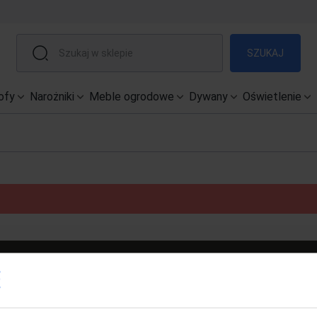
SZUKAJ
ofy
Narożniki
Meble ogrodowe
Dywany
Oświetlenie
POMOC