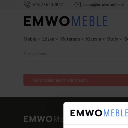
+48 77 540 7847
sklep@emwomeble.pl
Meble
Łóżka
Materace
Krzesła
Stoły
S
Strona główna
Ten produkt jest niedostępny.