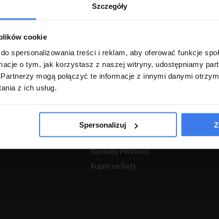
Szczegóły
Regulamin
Regulamin Promocji
Zgłoś zwrot
 plików cookie
Zwroty i Reklamacje
do spersonalizowania treści i reklam, aby oferować funkcje sp
ormacje o tym, jak korzystasz z naszej witryny, udostępniamy p
Polityka Prywatności
Partnerzy mogą połączyć te informacje z innymi danymi otrzym
nia z ich usług.
PŁATNOŚCI I DOSTAWA
Spersonalizuj
Z
Koszty i sposoby dostawy
Sposoby Płatności
Kupno na Raty