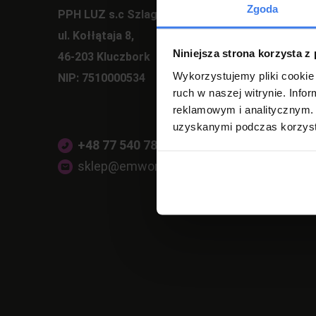
Zgoda
PPH LUZ s.c Szlagor Marek Szlagor Wojciech
ul. Kołłątaja 8,
Niniejsza strona korzysta z
46-203 Kluczbork
Wykorzystujemy pliki cookie 
NIP: 7510000534
ruch w naszej witrynie. Inf
reklamowym i analitycznym. 
uzyskanymi podczas korzysta
+48 77 540 78 47
(pon-pt 7:00-17:00)
sklep@emwomeble.pl