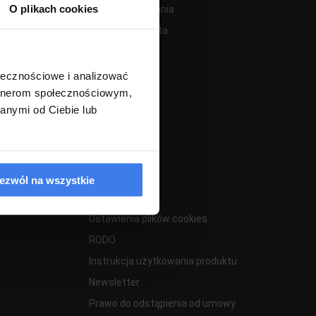
O plikach cookies
Twoje zamówienia
Ustawienia konta
Przechowalnia
ołecznościowe i analizować
artnerom społecznościowym,
anymi od Ciebie lub
INFORMACJE
ezwól na wszystkie
Kontakt
Ustawienia plików cookies
RODO
Instrukcja użytkowania produktu
Newsletter
Prawo do odstąpienia od umowy