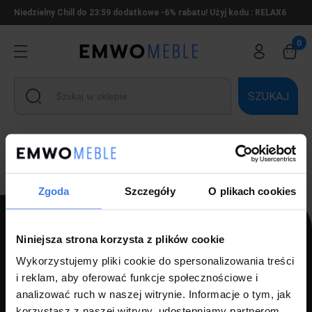
Niedzielny Chill do 23:59 dodatkowe -6% rabatu! Użyj kodu : RELAX6
SZUKAJ
Ten produkt jest niedostępny.
Zgoda
Szczegóły
O plikach cookies
Niniejsza strona korzysta z plików cookie
PPH LUZ s.c Szlagor Marek Szlagor Wojciech
Wykorzystujemy pliki cookie do spersonalizowania treści
i reklam, aby oferować funkcje społecznościowe i
ul. Kołłątaja 8,
analizować ruch w naszej witrynie. Informacje o tym, jak
46-203 Kluczbork
korzystasz z naszej witryny, udostępniamy partnerom