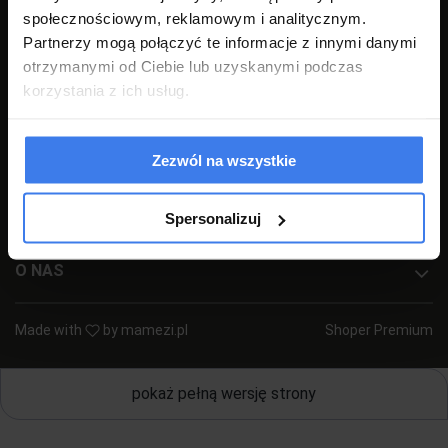
społecznościowym, reklamowym i analitycznym.
+48 77 540 78 47
(pon-pt 7:00-17:00)
Partnerzy mogą połączyć te informacje z innymi danymi
sklep@emwomeble.pl
otrzymanymi od Ciebie lub uzyskanymi podczas
korzystania z ich usług.
POMOC
MOJE KONTO
Zezwól na wszystkie
PŁATNOŚCI I DOSTAWA
Spersonalizuj
INFORMACJE
O NAS
Made with
by
mamezi.pl
Shoper Premium
pokaż pełną wersję strony