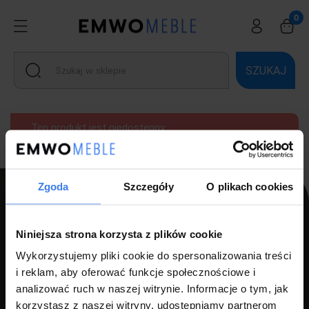
SZUKAJ
Ten produkt jest niedostępny.
Zgoda
Szczegóły
O plikach cookies
PPH LUZ s.c Szlagor Marek Szlagor Wojciech
Niniejsza strona korzysta z plików cookie
ul. Kołłątaja 8,
Wykorzystujemy pliki cookie do spersonalizowania treści
i reklam, aby oferować funkcje społecznościowe i
46-203 Kluczbork
analizować ruch w naszej witrynie. Informacje o tym, jak
NIP: 7510000534
korzystasz z naszej witryny, udostępniamy partnerom