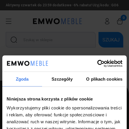
Aktywny czwartek do 23:59 dodatkowe -6% rabatu! Użyj kodu : GO6
SZUKAJ
Ten produkt jest niedostępny.
Zgoda
Szczegóły
O plikach cookies
Niniejsza strona korzysta z plików cookie
PPH LUZ s.c Szlagor Marek Szlagor Wojciech
Wykorzystujemy pliki cookie do spersonalizowania treści
i reklam, aby oferować funkcje społecznościowe i
ul. Kołłątaja 8,
analizować ruch w naszej witrynie. Informacje o tym, jak
46-203 Kluczbork
korzystasz z naszej witryny, udostępniamy partnerom