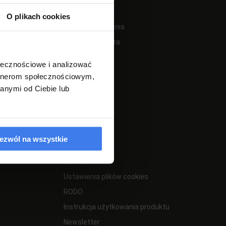
O plikach cookies
Twoje zamówienia
Ustawienia konta
Przechowalnia
ołecznościowe i analizować
artnerom społecznościowym,
anymi od Ciebie lub
INFORMACJE
ezwól na wszystkie
Kontakt
Ustawienia plików cookies
RODO
Instrukcja użytkowania produktu
Newsletter