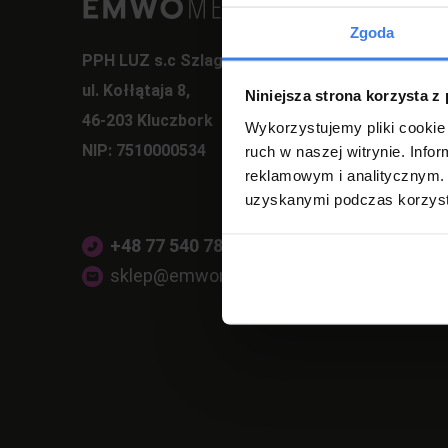
Zgoda
PPH LUZ s.c Szlagor Marek Szlagor Wojciech
ul. Kołłątaja 8,
Niniejsza strona korzysta z
46-203 Kluczbork
Wykorzystujemy pliki cookie 
NIP: 7510000534
ruch w naszej witrynie. Inf
reklamowym i analitycznym. 
uzyskanymi podczas korzysta
+48 77 540 78 47
(pon-pt 7:00-17:00)
sklep@emwomeble.pl