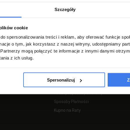
Szczegóły
Regulamin
Regulamin Promocji
 plików cookie
Zgłoś zwrot
do spersonalizowania treści i reklam, aby oferować funkcje sp
Zwroty i Reklamacje
ormacje o tym, jak korzystasz z naszej witryny, udostępniamy p
Polityka Prywatności
Partnerzy mogą połączyć te informacje z innymi danymi otrzym
nia z ich usług.
PŁATNOŚCI I DOSTAWA
Spersonalizuj
Z
Koszty i sposoby dostawy
Sposoby Płatności
Kupno na Raty