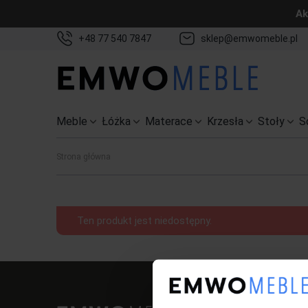
Ak
+48 77 540 7847
sklep@emwomeble.pl
Meble
Łóżka
Materace
Krzesła
Stoły
S
Strona główna
Ten produkt jest niedostępny.