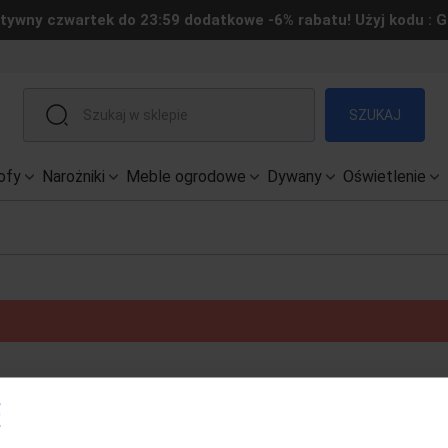
tywny czwartek do 23:59 dodatkowe -6% rabatu! Użyj kodu : 
SZUKAJ
ofy
Narożniki
Meble ogrodowe
Dywany
Oświetlenie
POMOC