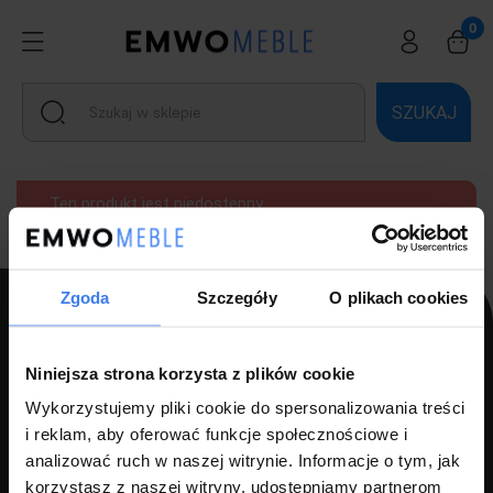
SZUKAJ
Ten produkt jest niedostępny.
Zgoda
Szczegóły
O plikach cookies
PPH LUZ s.c Szlagor Marek Szlagor Wojciech
Niniejsza strona korzysta z plików cookie
ul. Kołłątaja 8,
Wykorzystujemy pliki cookie do spersonalizowania treści
i reklam, aby oferować funkcje społecznościowe i
46-203 Kluczbork
analizować ruch w naszej witrynie. Informacje o tym, jak
NIP: 7510000534
korzystasz z naszej witryny, udostępniamy partnerom