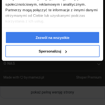
społecznościowym, reklamowym i analitycznym.
+48 77 540 78 47
(pon-pt 7:00-17:00)
Partnerzy mogą połączyć te informacje z innymi danymi
sklep@emwomeble.pl
otrzymanymi od Ciebie lub uzyskanymi podczas
korzystania z ich usług.
POMOC
MOJE KONTO
Zezwól na wszystkie
PŁATNOŚCI I DOSTAWA
Spersonalizuj
INFORMACJE
O NAS
Made with
by
mamezi.pl
Shoper Premium
pokaż pełną wersję strony