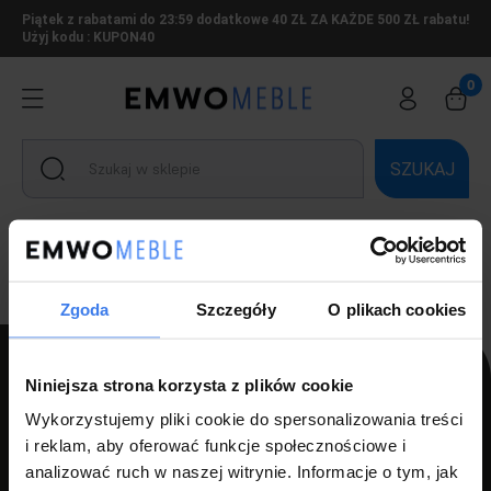
Piątek z rabatami do 23:59 dodatkowe 40 ZŁ ZA KAŻDE 500 ZŁ rabatu!
Użyj kodu : KUPON40
SZUKAJ
Ten produkt jest niedostępny.
Zgoda
Szczegóły
O plikach cookies
Niniejsza strona korzysta z plików cookie
Wykorzystujemy pliki cookie do spersonalizowania treści
PPH LUZ s.c Szlagor Marek Szlagor Wojciech
i reklam, aby oferować funkcje społecznościowe i
ul. Kołłątaja 8,
analizować ruch w naszej witrynie. Informacje o tym, jak