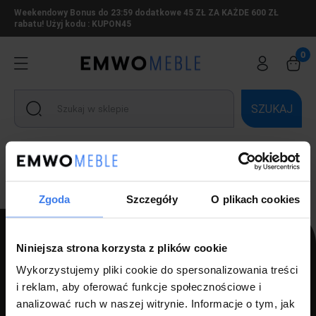
Weekendowy Bonus do 23:59 dodatkowe 45 ZŁ ZA KAŻDE 600 ZŁ
rabatu! Użyj kodu : KUPON45
SZUKAJ
Ten produkt jest niedostępny.
Zgoda
Szczegóły
O plikach cookies
Niniejsza strona korzysta z plików cookie
Wykorzystujemy pliki cookie do spersonalizowania treści
PPH LUZ s.c Szlagor Marek Szlagor Wojciech
i reklam, aby oferować funkcje społecznościowe i
ul. Kołłątaja 8,
analizować ruch w naszej witrynie. Informacje o tym, jak