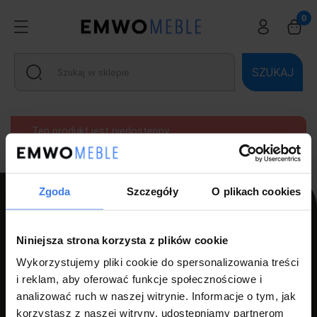
SZUKAJ
Ten produkt jest niedostępny.
Zgoda
Szczegóły
O plikach cookies
PPH LUZ s.c Szlagor Marek Szlagor Wojciech
Niniejsza strona korzysta z plików cookie
ul. Kołłątaja 8,
Wykorzystujemy pliki cookie do spersonalizowania treści
i reklam, aby oferować funkcje społecznościowe i
46-203 Kluczbork
analizować ruch w naszej witrynie. Informacje o tym, jak
NIP: 7510000534
korzystasz z naszej witryny, udostępniamy partnerom