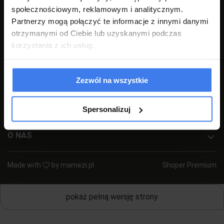
społecznościowym, reklamowym i analitycznym.
+48 77 540 78 47
(pon-pt 7:00-17:00)
Partnerzy mogą połączyć te informacje z innymi danymi
sklep@emwomeble.pl
otrzymanymi od Ciebie lub uzyskanymi podczas
korzystania z ich usług.
POMOC
MOJE KONTO
Zezwól na wszystkie
PŁATNOŚCI I DOSTAWA
Spersonalizuj
INFORMACJE
O NAS
Made with
by
mamezi.pl
Shoper Premium
pokaż pełną wersję strony