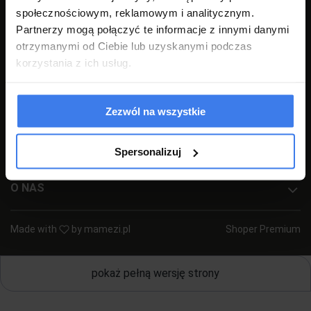
społecznościowym, reklamowym i analitycznym.
+48 77 540 78 47
(pon-pt 7:00-17:00)
Partnerzy mogą połączyć te informacje z innymi danymi
sklep@emwomeble.pl
otrzymanymi od Ciebie lub uzyskanymi podczas
korzystania z ich usług.
POMOC
MOJE KONTO
Zezwól na wszystkie
PŁATNOŚCI I DOSTAWA
Spersonalizuj
INFORMACJE
O NAS
Made with
by
mamezi.pl
Shoper Premium
pokaż pełną wersję strony