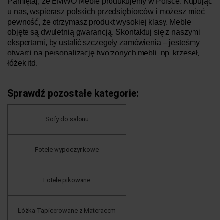
Pamiętaj, że EMWO Meble produkujemy w Polsce. Kupując
u nas, wspierasz polskich przedsiębiorców i możesz mieć
pewność, że otrzymasz produkt wysokiej klasy. Meble
objęte są dwuletnią gwarancją. Skontaktuj się z naszymi
ekspertami, by ustalić szczegóły zamówienia – jesteśmy
otwarci na personalizację tworzonych mebli, np. krzeseł,
łóżek itd.
Sprawdź pozostałe kategorie:
Sofy do salonu
Fotele wypoczynkowe
Fotele pikowane
Łóżka Tapicerowane z Materacem