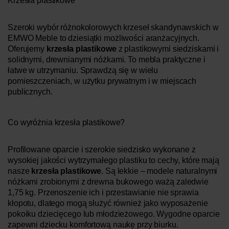
Krzesła plastikowe
Szeroki wybór różnokolorowych krzeseł skandynawskich w
EMWO Meble to dziesiątki możliwości aranżacyjnych.
Oferujemy
krzesła plastikowe
z plastikowymi siedziskami i
solidnymi, drewnianymi nóżkami. To mebla praktyczne i
łatwe w utrzymaniu. Sprawdzą się w wielu
pomieszczeniach, w użytku prywatnym i w miejscach
publicznych.
Co wyróżnia krzesła plastikowe?
Profilowane oparcie i szerokie siedzisko wykonane z
wysokiej jakości wytrzymałego plastiku to cechy, które mają
nasze
krzesła plastikowe
. Są lekkie – modele naturalnymi
nóżkami zrobionymi z drewna bukowego ważą zaledwie
1,75 kg. Przenoszenie ich i przestawianie nie sprawia
kłopotu, dlatego mogą służyć również jako wyposażenie
pokoiku dziecięcego lub młodzieżowego. Wygodne oparcie
zapewni dziecku komfortową naukę przy biurku.