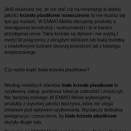
Jeśli obawiasz się, że nie stać cię na inwestycję w dobrej
jakości
krzesło plastikowe nowoczesne
, to nie musisz się
tym już martwić. W EMWO Meble oferujemy produkty o
nienagannej konstrukcji i wytrzymałości i to w bardzo
przystępnej cenie. Takie krzesła są stylowe i nie wyjdą z
mody! W połączeniu z okrągłym stolikiem lub białą toaletką
z oświetlonymi lustrami stworzą przestrzeń jak z katalogu
wnętrzarskiego.
Czy warto kupić białe krzesła plastikowe?
Według niektórych klientów
białe krzesła plastikowe
to
ryzykowny zakup, ponieważ łatwo je zabrudzić i zniszczyć.
Nic bardziej mylnego. W EMWO Meble wykonujemy
produkty z wysokiej jakości tworzywa, które nie ulega
zmianom pod wpływem użytkowania. Wystarczy delikatna
pielęgnacja i czyszczenie, by
białe krzesła plastikowe
służyły długie lata.