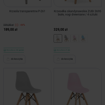
Krzesła transparentne P-261
Krzesełka skandynawskie ZUBI 3695
białe, nogi drewniane / 4 sztuki
339,00 zł
-44%
189,00 zł
329,00 zł
Wysyłka w 48 godzin
Wysyłka w 5 dni
do koszyka
do koszyka