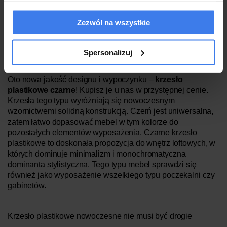
liczba mebli do niewielkiej przestrzeni! Planujesz urządzić
większe pomieszczenie? Proponujemy zakup dwóch
zestawów.
Zezwól na wszystkie
Spersonalizuj
Krzesło plastikowe czarne – u nas znajdziesz najlepsze!
Oto nowa jakość designu i wypoczynku –
krzesło
plastikowe czarne
! Kupisz je u nas w przystępnej cenie.
Krzesła tego typu wyróżniają się nowoczesnym
wzornictwemi solidną konstrukcją. Czerń jest uniwersalna,
zatem łatwo dopasować mebel w tym kolorze do
pozostałych elementów wyposażenia. Czarne krzesło
plastikowe to doskonała propozycja do wnętrz loftowych, w
których dominuje minimalizm i monochromatyczna
dominanta stylistyczna. Tego typu mebel sprawdzi się
również jako wyposażenie wszelkiego typu poczekalni czy
gabinetów.
Krzesło plastikowe nowoczesne nie musi być drogie