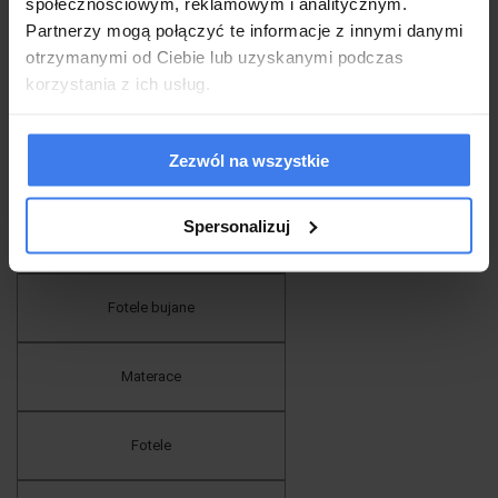
społecznościowym, reklamowym i analitycznym.
Partnerzy mogą połączyć te informacje z innymi danymi
Łóżka z podświetleniem LED
otrzymanymi od Ciebie lub uzyskanymi podczas
korzystania z ich usług.
Narożniki do salonu
Zezwól na wszystkie
Krzesła nowoczesne
Spersonalizuj
Łóżka dziecięce
Fotele bujane
Materace
Fotele