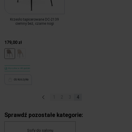
Krzesło tapicerowane DC-2139
ciemny beż, czarne nogi
179,00 zł
Wysyłka w 48 godzin
do koszyka
«
1
2
3
4
Sprawdź pozostałe kategorie:
Sofy do salonu