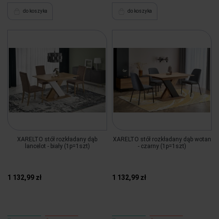
do koszyka
do koszyka
XARELTO stół rozkładany dąb
XARELTO stół rozkładany dąb wotan
lancelot - biały (1p=1szt)
- czarny (1p=1szt)
1 132,99 zł
1 132,99 zł