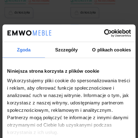
Wysyłka w 5 dni
Na wyczerpaniu
Wysyłka w 5 dni
Na wyczerpaniu
do koszyka
do koszyka
Zgoda
Szczegóły
O plikach cookies
Niniejsza strona korzysta z plików cookie
Wykorzystujemy pliki cookie do spersonalizowania treści
i reklam, aby oferować funkcje społecznościowe i
ZENGA ława z funkcją czarny / dąb
Zestaw do olejowania blatów
analizować ruch w naszej witrynie. Informacje o tym, jak
złoty (1p=1szt)
drewnianych (1p=1szt)
korzystasz z naszej witryny, udostępniamy partnerom
społecznościowym, reklamowym i analitycznym.
Partnerzy mogą połączyć te informacje z innymi danymi
1 281,99 zł
120,99 zł
otrzymanymi od Ciebie lub uzyskanymi podczas
korzystania z ich usług.