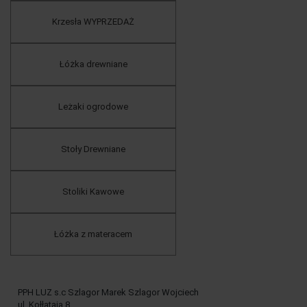
Krzesła WYPRZEDAŻ
Łóżka drewniane
Leżaki ogrodowe
Stoły Drewniane
Stoliki Kawowe
Łóżka z materacem
PPH LUZ s.c Szlagor Marek Szlagor Wojciech
ul. Kołłątaja 8,