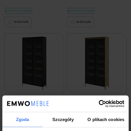
Wysyłka w 2-3 tygodnie
Wysyłka w 2-3 tygodnie
do koszyka
do koszyka
Witryna z oświetleniem czarna
Witryna z oświetleniem dąb artisan
TREND 07 czarne nogi
TREND 07 czarne nogi
Zgoda
Szczegóły
O plikach cookies
2 399,00 zł
2 399,00 zł