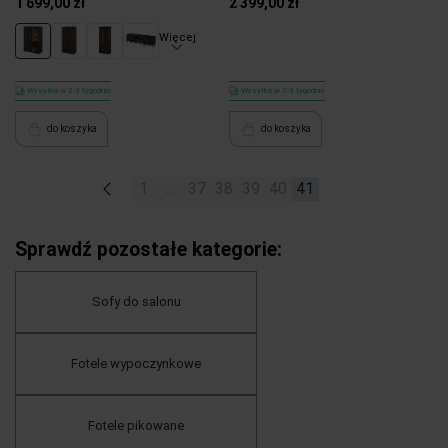
1 699,00 zł
2 399,00 zł
Więcej
Wysyłka w 2-3 tygodnie
Wysyłka w 2-3 tygodnie
do koszyka
do koszyka
«
1
...
37
38
39
40
41
Sprawdź pozostałe kategorie:
Sofy do salonu
Fotele wypoczynkowe
Fotele pikowane