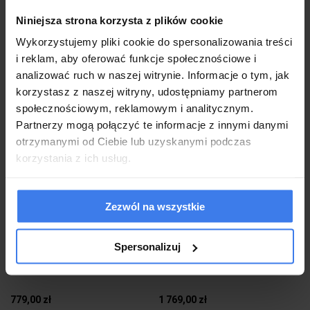
Niniejsza strona korzysta z plików cookie
Wysyłka w 2-3 tygodnie
Wysyłka w 2-3 tygodnie
Wykorzystujemy pliki cookie do spersonalizowania treści
i reklam, aby oferować funkcje społecznościowe i
do koszyka
do koszyka
analizować ruch w naszej witrynie. Informacje o tym, jak
korzystasz z naszej witryny, udostępniamy partnerom
społecznościowym, reklamowym i analitycznym.
Partnerzy mogą połączyć te informacje z innymi danymi
otrzymanymi od Ciebie lub uzyskanymi podczas
korzystania z ich usług.
Zezwól na wszystkie
Spersonalizuj
Witryna z oświetleniem LED
Witryna z oświetleniem PIEMONTE
WERONA 6 dąb artisan/srebrne
02 jesion portland/czarny
uchwyty
779,00 zł
1 769,00 zł