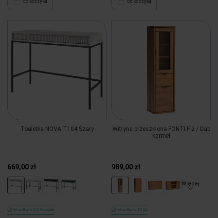
do koszyka
do koszyka
Toaletka NOVA T104 Szary
Witryna przeszklona FONTI F-2 / Dąb
karmel
669,00 zł
989,00 zł
Więcej
Wysyłka w 2-3 tygodnie
Wysyłka w 35 dni