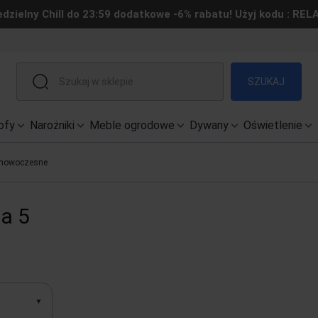
edzielny Chill do 23:59 dodatkowe -6% rabatu! Użyj kodu : REL
SZUKAJ
ofy
Narożniki
Meble ogrodowe
Dywany
Oświetlenie
 nowoczesne
a 5