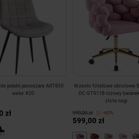
 do jadalni jasnoszare ART830
Krzesło fotelowe obrotowe
welur #20
DC-ST9118 różowy baranek
złote nogi
0 zł
999,00 zł
-40%
599,00 zł