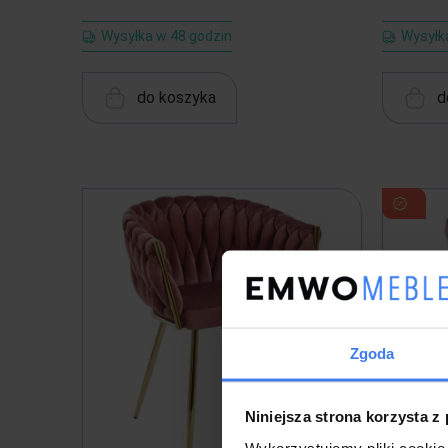
Wysyłka w 48 godzin
Wysyłka
do koszyka
d
Zgoda
Niniejsza strona korzysta z
Wykorzystujemy pliki cookie 