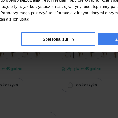
ormacje o tym, jak korzystasz z naszej witryny, udostępniamy p
Partnerzy mogą połączyć te informacje z innymi danymi otrzym
o Glamour muszelka DC-6091
Krzesło Glamour muszelka 
nia z ich usług.
óżowe #44, złote nogi
szare, złote nogi
-27%
449,00 zł
-27%
0 zł
329,00 zł
Spersonalizuj
Z
a w 48 godzin
Wysyłka w 48 godzin
o koszyka
do koszyka