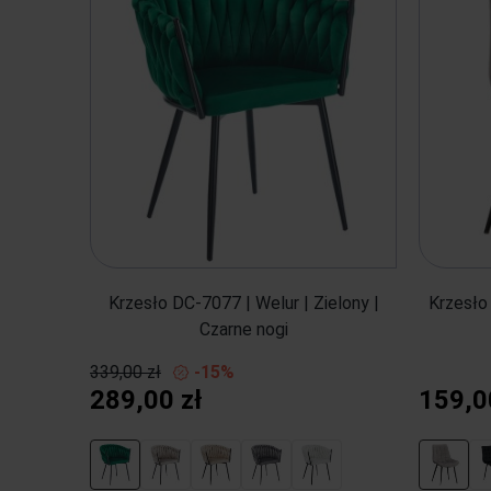
Krzesło DC-7077 | Welur | Zielony |
Krzesło
Czarne nogi
339,00 zł
-15%
289,00 zł
159,0