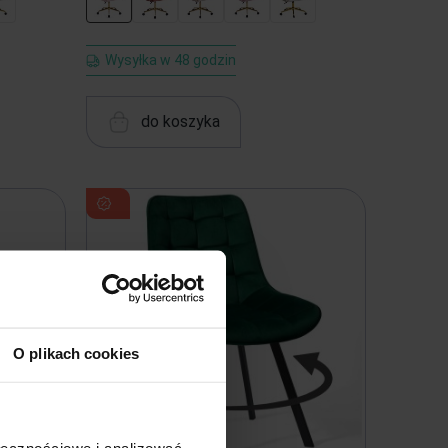
Wysyłka w 48 godzin
do koszyka
O plikach cookies
ołecznościowe i analizować