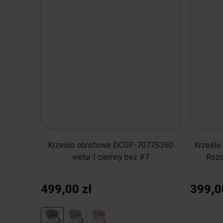
Krzesło obrotowe DCGP-7077S360
Krzesło
welur | ciemny beż #7
Różo
499,00 zł
399,0