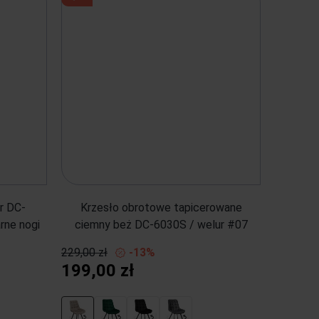
r DC-
Krzesło obrotowe tapicerowane
rne nogi
ciemny beż DC-6030S / welur #07
229,00 zł
-13%
199,00 zł