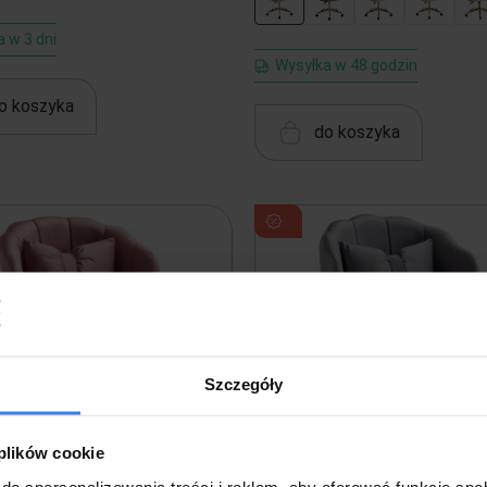
 w 3 dni
Wysyłka w 48 godzin
o koszyka
do koszyka
Szczegóły
 plików cookie
do spersonalizowania treści i reklam, aby oferować funkcje sp