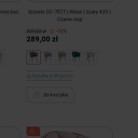
iemny beż
Krzesło DC-7077 | Welur | Szary #20 |
Czarne nogi
339,00 zł
-15%
289,00 zł
Wysyłka w 48 godzin
do koszyka