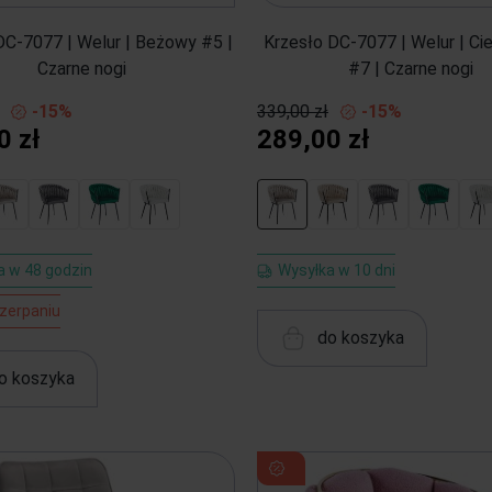
DC-7077 | Welur | Beżowy #5 |
Krzesło DC-7077 | Welur | C
Czarne nogi
#7 | Czarne nogi
-15%
339,00 zł
-15%
0 zł
289,00 zł
a w 48 godzin
Wysyłka w 10 dni
zerpaniu
do koszyka
o koszyka