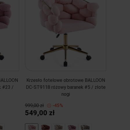
 BALLOON
Krzesło fotelowe obrotowe BALLOON
 #23 /
DC-ST9118 różowy baranek #5 / złote
nogi
999,00 zł
-45%
549,00 zł