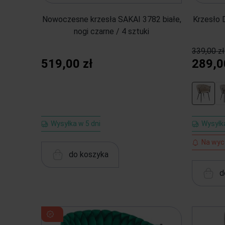
Nowoczesne krzesła SAKAI 3782 białe,
Krzesło 
nogi czarne / 4 sztuki
339,00 zł
519,00 zł
289,0
Wysyłka w 5 dni
Wysyłk
Na wyc
do koszyka
d