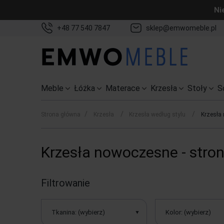
Ni
+48 77 540 7847
sklep@emwomeble.pl
Meble
Łóżka
Materace
Krzesła
Stoły
S
/
/
/
Strona główna
Krzesła
Krzesła według stylu
Krzesła
Krzesła nowoczesne - stron
Filtrowanie
Tkanina: (wybierz)
Kolor: (wybierz)